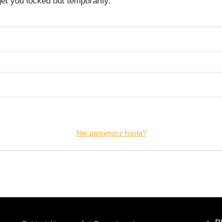
get you locked out temporarily.
Nie pamiętasz hasła?