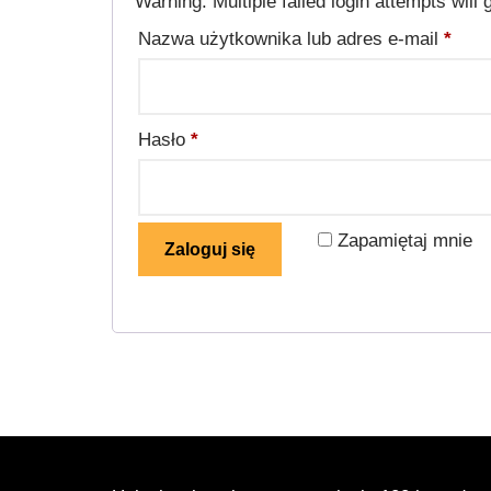
Warning: Multiple failed login attempts will 
Nazwa użytkownika lub adres e-mail
*
Hasło
*
Zapamiętaj mnie
Zaloguj się