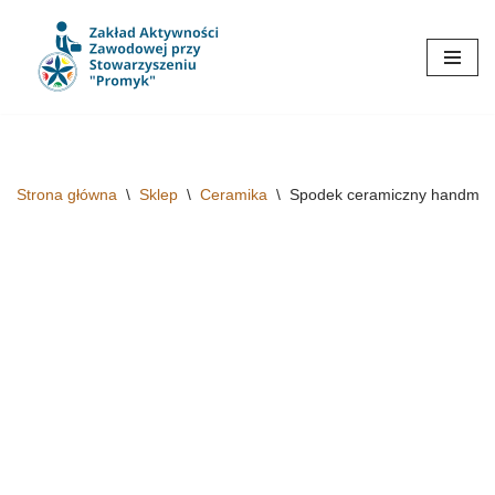
Przejdź
do
treści
Strona główna
\
Sklep
\
Ceramika
\
Spodek ceramiczny handmad